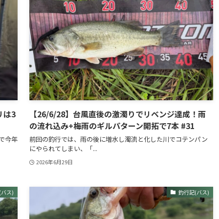
リは3
【26/6/28】台風直後の激濁りでリベンジ達成！雨
の流れ込み+梅雨のギルパターン開拓で7本 #31
で今年
前回の釣行では、雨の後に増水し濁流と化した川でコテンパン
にやられてしまい、「...
2026年6月29日
(バス)
釣行記(バス)