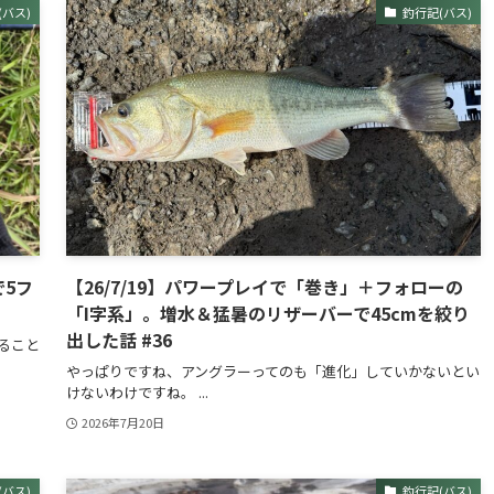
(バス)
釣行記(バス)
で5フ
【26/7/19】パワープレイで「巻き」＋フォローの
「I字系」。増水＆猛暑のリザーバーで45cmを絞り
出した話 #36
ること
やっぱりですね、アングラーってのも「進化」していかないとい
けないわけですね。 ...
2026年7月20日
(バス)
釣行記(バス)