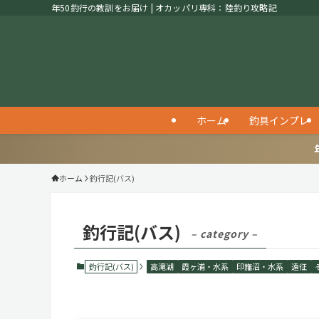
年50釣行の教訓をお届け | オカッパリ専科：陸釣り攻略記
ホーム
釣具インプレ
ホーム
釣行記(バス)
釣行記(バス)
– category –
釣行記(バス)
高滝湖
霞ヶ浦・水系
印旛沼・水系
遠征