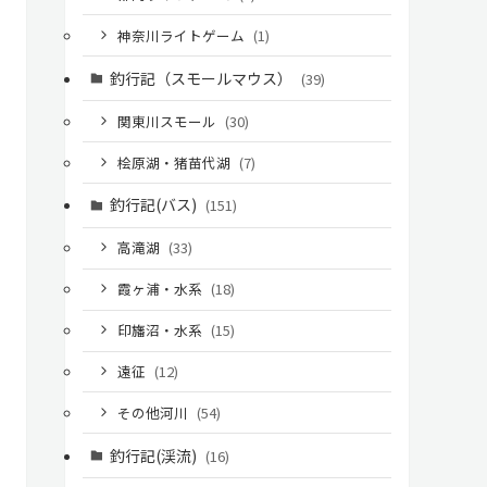
神奈川ライトゲーム
(1)
釣行記（スモールマウス）
(39)
関東川スモール
(30)
桧原湖・猪苗代湖
(7)
釣行記(バス)
(151)
高滝湖
(33)
霞ヶ浦・水系
(18)
印旛沼・水系
(15)
遠征
(12)
その他河川
(54)
釣行記(渓流)
(16)