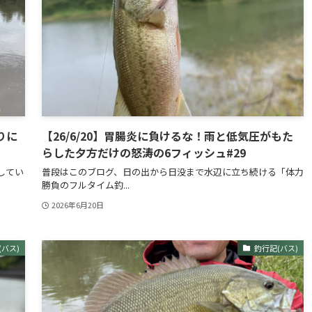
りに
【26/6/20】胃腸炎に負けるな！雨と低気圧がもた
らした夕方だけの怒涛の6フィッシュ#29
してい
普段はこのブログ、日の出から日没まで水辺に立ち続ける「体力
勝負のフルタイム釣...
2026年6月20日
(バス)
釣行記(バス)