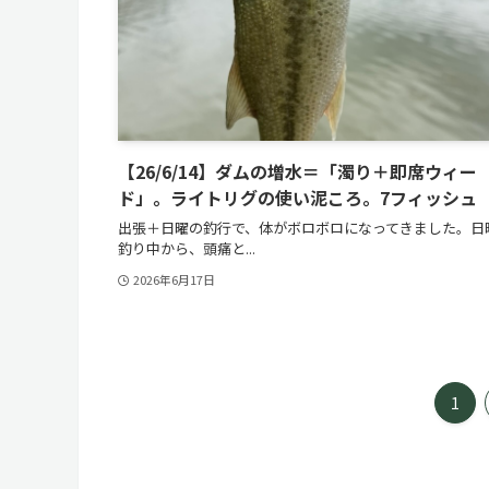
【26/6/14】ダムの増水＝「濁り＋即席ウィー
ド」。ライトリグの使い泥ころ。7フィッシュ 
出張＋日曜の釣行で、体がボロボロになってきました。日
釣り中から、頭痛と...
2026年6月17日
1