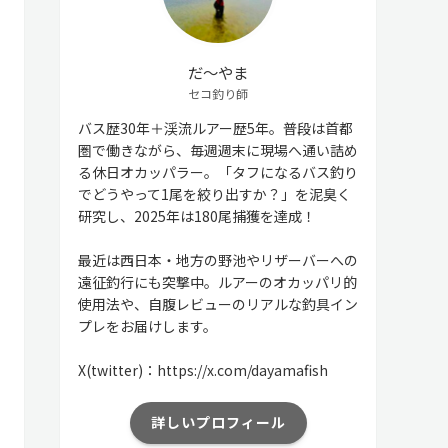
だ〜やま
セコ釣り師
バス歴30年＋渓流ルアー歴5年。普段は首都
圏で働きながら、毎週週末に現場へ通い詰め
る休日オカッパラー。「タフになるバス釣り
でどうやって1尾を絞り出すか？」を泥臭く
研究し、2025年は180尾捕獲を達成！
最近は西日本・地方の野池やリザーバーへの
遠征釣行にも突撃中。ルアーのオカッパリ的
使用法や、自腹レビューのリアルな釣具イン
プレをお届けします。
X(twitter)：https://x.com/dayamafish
詳しいプロフィール