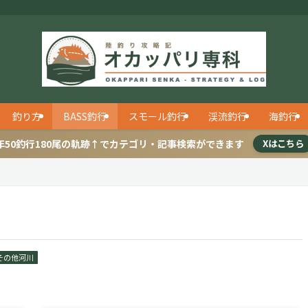
釣り方
BASS釣行
スモール釣行
渓流釣行
海釣行
年50釣行180尾の軌跡↑でカテゴリ・記事検索ができます
Xはこちら
その他河川