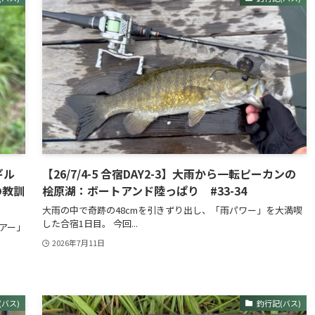
ギル
【26/7/4-5 合宿DAY2-3】大雨から一転ピーカンの
の教訓
桧原湖：ボートアンド陸っぱり #33-34
大雨の中で奇跡の48cmを引きずり出し、「雨パワー」を大満喫
した合宿1日目。 今回...
アー」
2026年7月11日
(バス)
釣行記(バス)