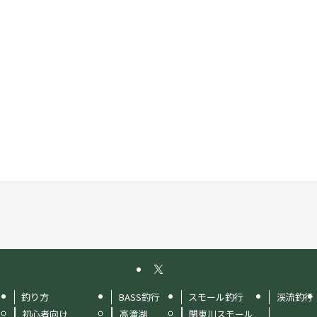
釣り方
BASS釣行
スモール釣行
渓流釣行
初心者向け
高滝湖
関東川スモール