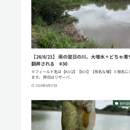
【26/6/21】 雨の翌日の川。大増水＋どちゃ濁
翻弄される #30
※フィールド名は【K川2】【K川】【有名な堰】と仮名に
ます。 昨日はリザーバ...
2026年6月27日
釣行記