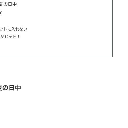
夏の日中
グ
ットに入れない
スがヒット！
夏の日中