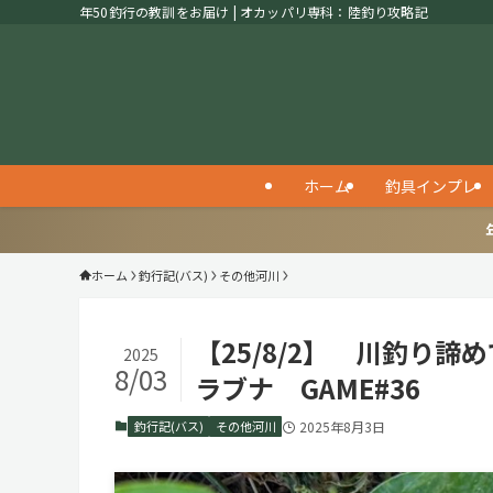
年50釣行の教訓をお届け | オカッパリ専科：陸釣り攻略記
ホーム
釣具インプレ
ホーム
釣行記(バス)
その他河川
【25/8/2】 川釣り
2025
8/03
ラブナ GAME#36
釣行記(バス)
その他河川
2025年8月3日