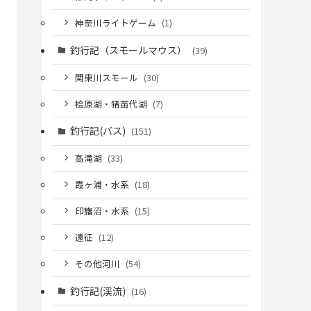
神奈川ライトゲーム
(1)
釣行記（スモールマウス）
(39)
関東川スモール
(30)
桧原湖・猪苗代湖
(7)
釣行記(バス)
(151)
高滝湖
(33)
霞ヶ浦・水系
(18)
印旛沼・水系
(15)
遠征
(12)
その他河川
(54)
釣行記(渓流)
(16)