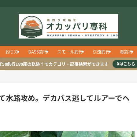
釣り方
BASS釣行
スモール釣行
渓流釣行
海釣行
年50釣行180尾の軌跡↑でカテゴリ・記事検索ができます
Xはこちら
諦めて水路攻め。デカバス逃してルアーでヘ