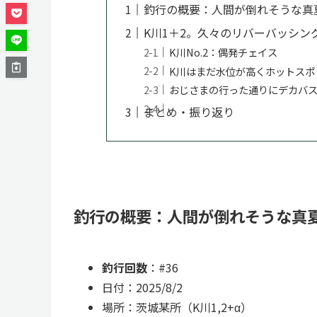
釣行の概要：人間が倒れそうな真
K川1＋2。久々のリバーバッシン
K川No.2：偶発チェイス
K川はまだ水位が高くホットスポ
おじさまの行った通りにデカバ
まとめ・振り返り
釣行の概要
：人間が倒れそうな真
釣行回数
：#36
日付：2025/8/2
場所：茨城某所（K川1,2+α）