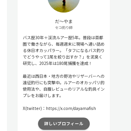
だ〜やま
セコ釣り師
バス歴30年＋渓流ルアー歴5年。普段は首都
圏で働きながら、毎週週末に現場へ通い詰め
る休日オカッパラー。「タフになるバス釣り
でどうやって1尾を絞り出すか？」を泥臭く
研究し、2025年は180尾捕獲を達成！
最近は西日本・地方の野池やリザーバーへの
遠征釣行にも突撃中。ルアーのオカッパリ的
使用法や、自腹レビューのリアルな釣具イン
プレをお届けします。
X(twitter)：https://x.com/dayamafish
詳しいプロフィール