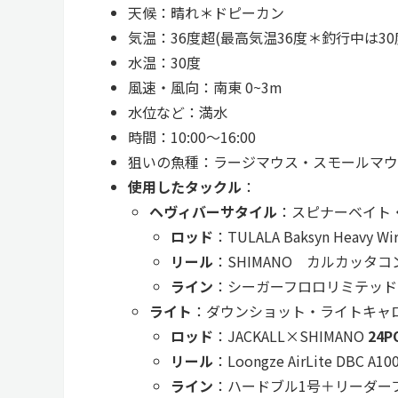
天候：晴れ＊ドピーカン
気温：36度超(最高気温36度＊釣行中は3
水温：30度
風速・風向：南東 0~3m
水位など：満水
時間：10:00〜16:00
狙いの魚種：ラージマウス・スモールマウ
使用したタックル
：
ヘヴィバーサタイル
：スピナーベイト
ロッド
：TULALA Baksyn Heavy Wi
リール
：SHIMANO カルカッタコ
ライン
：シーガーフロロリミテッドBAS
ライト
：ダウンショット・ライトキャ
ロッド
：JACKALL×SHIMANO
24P
リール
：Loongze AirLite DBC A1
ライン
：ハードブル1号＋リーダーフ