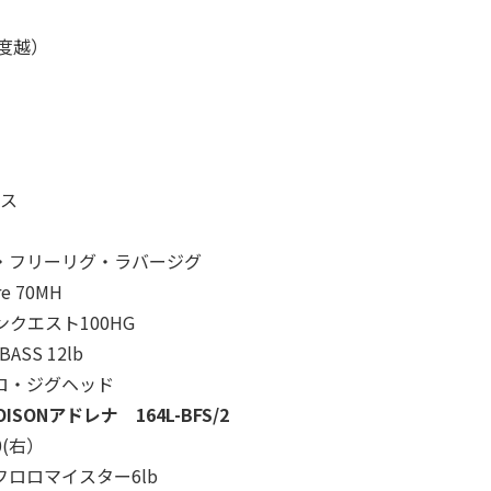
0度越）
ス
・フリーリグ・ラバージグ
re 70MH
ンクエスト100HG
S 12lb
ロ・ジグヘッド
OISONアドレナ 164L-BFS/2
00(右）
ロロマイスター6lb