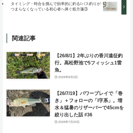
タイミング・時合を掴んで効率的に釣る/バス釣りが
つまらなくなっている初心者へ捧ぐ処方箋③
関連記事
【26/8/1】2年ぶりの香川遠征釣
行。高松野池で5フィッシュ1雷
魚。
2026年8月3日
【26/7/19】パワープレイで「巻
き」＋フォローの「I字系」。増
水＆猛暑のリザーバーで45cmを
絞り出した話 #36
2026年7月20日