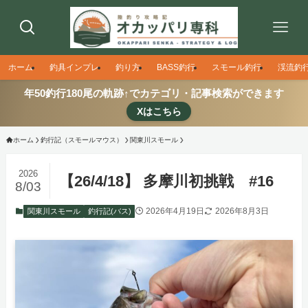
ホーム
釣具インプレ
釣り方
BASS釣行
スモール釣行
渓流釣
年50釣行180尾の軌跡↑でカテゴリ・記事検索ができます
Xはこちら
ホーム
釣行記（スモールマウス）
関東川スモール
2026
【26/4/18】 多摩川初挑戦 #16
8/03
2026年4月19日
2026年8月3日
関東川スモール
釣行記(バス)