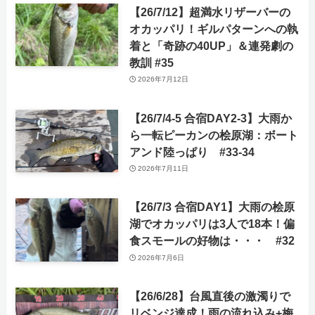
【26/7/12】超満水リザーバーの
オカッパリ！ギルパターンへの執
着と「奇跡の40UP」＆連発劇の
教訓 #35
2026年7月12日
【26/7/4-5 合宿DAY2-3】大雨か
ら一転ピーカンの桧原湖：ボート
アンド陸っぱり #33-34
2026年7月11日
【26/7/3 合宿DAY1】大雨の桧原
湖でオカッパリは3人で18本！偏
食スモールの好物は・・・ #32
2026年7月6日
【26/6/28】台風直後の激濁りで
リベンジ達成！雨の流れ込み+梅