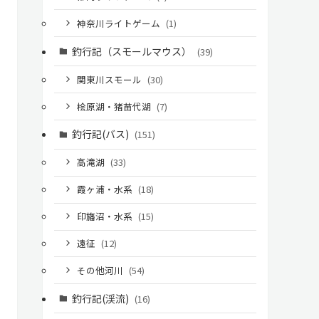
神奈川ライトゲーム
(1)
釣行記（スモールマウス）
(39)
関東川スモール
(30)
桧原湖・猪苗代湖
(7)
釣行記(バス)
(151)
高滝湖
(33)
霞ヶ浦・水系
(18)
印旛沼・水系
(15)
遠征
(12)
その他河川
(54)
釣行記(渓流)
(16)