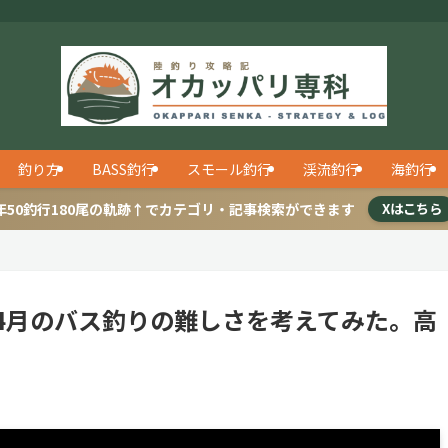
釣り方
BASS釣行
スモール釣行
渓流釣行
海釣行
年50釣行180尾の軌跡↑でカテゴリ・記事検索ができます
Xはこちら
7】3月4月のバス釣りの難しさを考えてみた。高