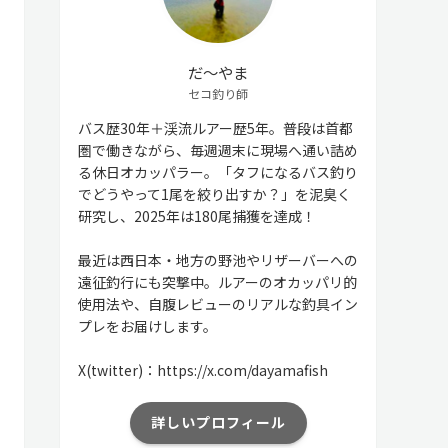
だ〜やま
セコ釣り師
バス歴30年＋渓流ルアー歴5年。普段は首都
圏で働きながら、毎週週末に現場へ通い詰め
る休日オカッパラー。「タフになるバス釣り
でどうやって1尾を絞り出すか？」を泥臭く
研究し、2025年は180尾捕獲を達成！
最近は西日本・地方の野池やリザーバーへの
遠征釣行にも突撃中。ルアーのオカッパリ的
使用法や、自腹レビューのリアルな釣具イン
プレをお届けします。
X(twitter)：https://x.com/dayamafish
詳しいプロフィール