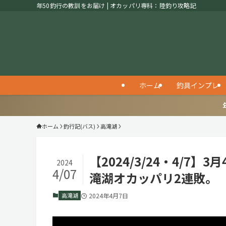
年50釣行の教訓をお届け | オカッパリ専科：陸釣り攻略記
ホーム
釣具インプレ
ホーム
釣行記(バス)
高滝湖
【2024/3/24・4/
2024
4/07
滝湖オカッパリ2連敗。
高滝湖
2024年4月7日